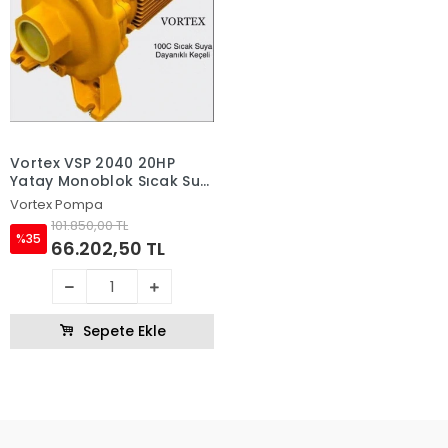
Vortex VSP 2040 20HP
Yatay Monoblok Sıcak Su
Pompası
Vortex Pompa
101.850,00 TL
%35
66.202,50 TL
Sepete Ekle