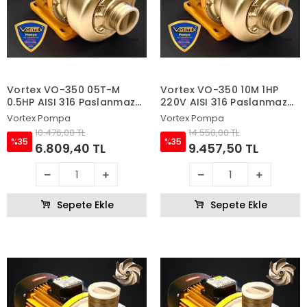
Vortex VO-350 05T-M
Vortex VO-350 10M 1HP
0.5HP AISI 316 Paslanmaz
220V AISI 316 Paslanmaz
Çelik Fanlı Sıcak Su ve
Çelik Fanlı Sıcak Su ve
Vortex Pompa
Vortex Pompa
Asitli Su Pompası
Asitli Su Pompası
10.476,00 TL
14.550,00 TL
%35
%35
6.809,40 TL
9.457,50 TL
Sepete Ekle
Sepete Ekle