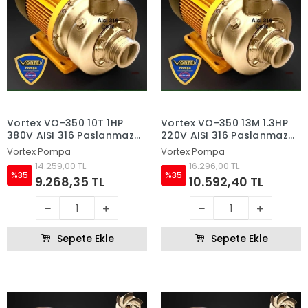
Vortex VO-350 10T 1HP
Vortex VO-350 13M 1.3HP
380V AISI 316 Paslanmaz
220V AISI 316 Paslanmaz
Çelik Fanlı Sıcak Su ve
Çelik Fanlı Sıcak Su ve
Vortex Pompa
Vortex Pompa
Asitli Su Pompası
Asitli Su Pompası
14.259,00 TL
16.296,00 TL
%35
%35
9.268,35 TL
10.592,40 TL
Sepete Ekle
Sepete Ekle