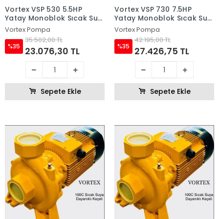
Vortex VSP 530 5.5HP
Vortex VSP 730 7.5HP
Yatay Monoblok Sıcak Su
Yatay Monoblok Sıcak Su
Pompası
Pompası
Vortex Pompa
Vortex Pompa
35.502,00 TL
42.195,00 TL
%35
%35
23.076,30 TL
27.426,75 TL
Sepete Ekle
Sepete Ekle