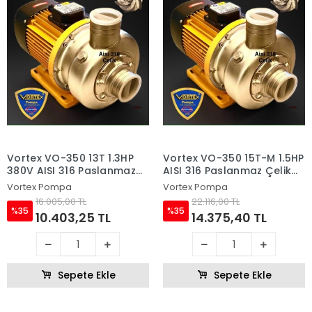
Vortex VO-350 13T 1.3HP
Vortex VO-350 15T-M 1.5HP
380V AISI 316 Paslanmaz
AISI 316 Paslanmaz Çelik
Çelik Fanlı Sıcak Su ve
Fanlı Sıcak Su ve Asitli Su
Vortex Pompa
Vortex Pompa
Asitli Su Pompası
Pompası
16.005,00 TL
22.116,00 TL
%35
%35
10.403,25 TL
14.375,40 TL
Sepete Ekle
Sepete Ekle