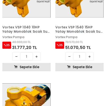
Vortex VSP 1040 10HP
Vortex VSP 1540 15HP
Yatay Monoblok Sıcak Su
Yatay Monoblok Sıcak Su
Pompası
Pompası
Vortex Pompa
Vortex Pompa
48.888,00 TL
78.570,00 TL
%35
%35
31.777,20 TL
51.070,50 TL
Sepete Ekle
Sepete Ekle