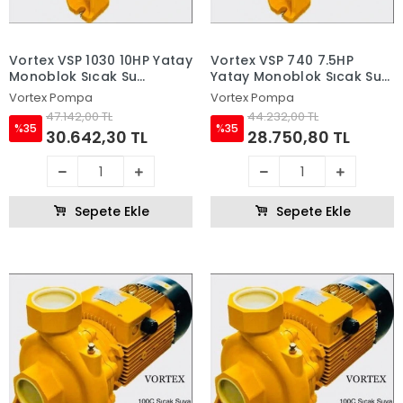
Vortex VSP 1030 10HP Yatay
Vortex VSP 740 7.5HP
Monoblok Sıcak Su
Yatay Monoblok Sıcak Su
Pompası
Pompası
Vortex Pompa
Vortex Pompa
47.142,00 TL
44.232,00 TL
%35
%35
30.642,30 TL
28.750,80 TL
Sepete Ekle
Sepete Ekle