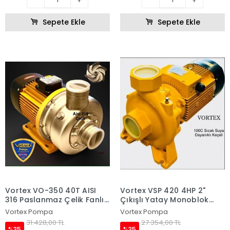
Sepete Ekle
Sepete Ekle
Vortex VO-350 40T AISI
Vortex VSP 420 4HP 2"
316 Paslanmaz Çelik Fanlı
Çıkışlı Yatay Monoblok
Sıcak Su ve Asitli Su
Sıcak Su Pompası
Vortex Pompa
Vortex Pompa
Pompası
31.428,00 TL
27.354,00 TL
%35
%35