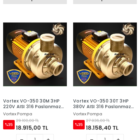
Vortex VO-350 30M 3HP
Vortex VO-350 30T 3HP
220V AISI 316 Paslanmaz
380V AISI 316 Paslanmaz
Çelik Fanlı Sıcak Su ve
Çelik Fanlı Sıcak Su ve
Vortex Pompa
Vortex Pompa
Asitli Su Pompası
Asitli Su Pompası
29.100,00 TL
27.936,00 TL
%35
%35
18.915,00 TL
18.158,40 TL