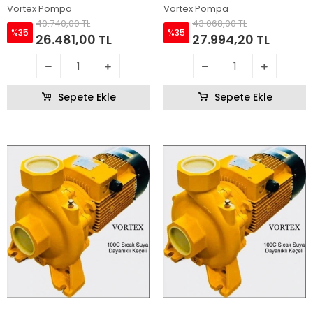
Sıcak Su Pompası
Sıcak Su Pompası
Vortex Pompa
Vortex Pompa
40.740,00 TL
43.068,00 TL
%35
%35
26.481,00 TL
27.994,20 TL
Sepete Ekle
Sepete Ekle