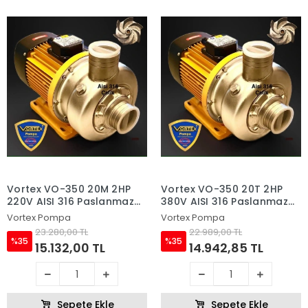
Vortex VO-350 20M 2HP
Vortex VO-350 20T 2HP
220V AISI 316 Paslanmaz
380V AISI 316 Paslanmaz
Çelik Fanlı Sıcak Su ve
Çelik Fanlı Sıcak Su ve
Vortex Pompa
Vortex Pompa
Asitli Su Pompası
Asitli Su Pompası
23.280,00 TL
22.989,00 TL
%35
%35
15.132,00 TL
14.942,85 TL
Sepete Ekle
Sepete Ekle