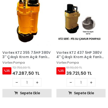
Vortex KTZ 355 7.5HP 380V
Vortex KTZ 437 5HP 380V
3'' Çıkışlı Krom Açık Fanlı
4'' Çıkışlı Krom Açık Fanlı
Dalgıç Pompa
Dalgıç Pompa
Vortex Pompa
Vortex Pompa
72.750,00 TL
61.110,00 TL
%35
%35
47.287,50 TL
39.721,50 TL
Sepete Ekle
Sepete Ekle