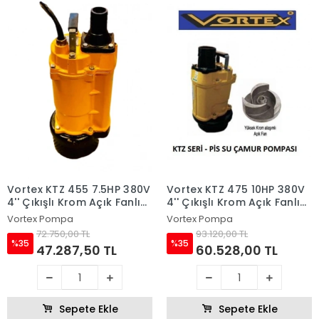
Vortex KTZ 455 7.5HP 380V
Vortex KTZ 475 10HP 380V
4'' Çıkışlı Krom Açık Fanlı
4'' Çıkışlı Krom Açık Fanlı
Dalgıç Pompa
Dalgıç Pompa
Vortex Pompa
Vortex Pompa
72.750,00 TL
93.120,00 TL
%35
%35
47.287,50 TL
60.528,00 TL
Sepete Ekle
Sepete Ekle