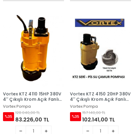
Vortex KTZ 4110 15HP 380V
Vortex KTZ 4150 20HP 380V
4'' Çıkışlı Krom Açık Fanlı
4'' Çıkışlı Krom Açık Fanlı
Dalgıç Pompa
Dalgıç Pompa
Vortex Pompa
Vortex Pompa
128.040,00 TL
157.140,00 TL
%35
%35
83.226,00 TL
102.141,00 TL