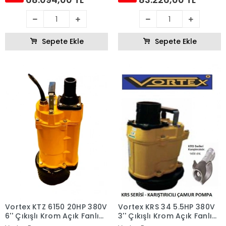
Sepete Ekle
Sepete Ekle
Vortex KTZ 6150 20HP 380V
Vortex KRS 34 5.5HP 380V
6'' Çıkışlı Krom Açık Fanlı
3'' Çıkışlı Krom Açık Fanlı
Dalgıç Pompa
Karıştırıcılı Dalgıç Pompa