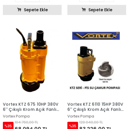
Sepete Ekle
Sepete Ekle
Vortex KTZ 675 10HP 380V
Vortex KTZ 6110 15HP 380V
6'' Çıkışlı Krom Açık Fanlı
6'' Çıkışlı Krom Açık Fanlı
Dalgıç Pompa
Dalgıç Pompa
Vortex Pompa
Vortex Pompa
104.760,00 TL
128.040,00 TL
%35
%35
68.094,00 TL
83.226,00 TL