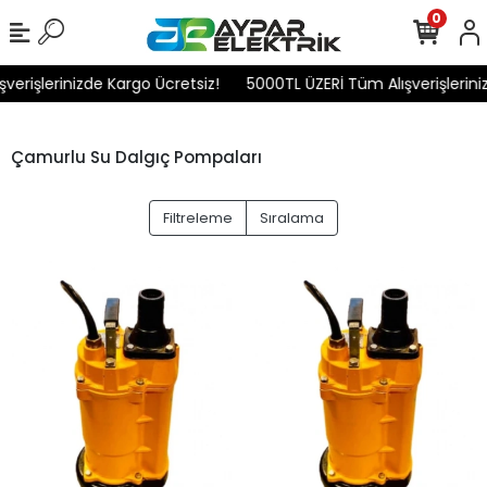
0
rişlerinizde Kargo Ücretsiz!
5000TL ÜZERİ Tüm Alışverişlerinizd
Çamurlu Su Dalgıç Pompaları
Filtreleme
Sıralama