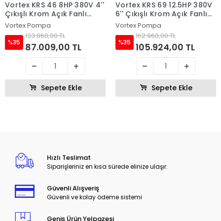
Vortex KRS 46 8HP 380V 4''
Vortex KRS 69 12.5HP 380V
Çıkışlı Krom Açık Fanlı
6'' Çıkışlı Krom Açık Fanlı
Karıştırıcılı Dalgıç Pompa
Karıştırıcılı Dalgıç Pompa
Vortex Pompa
Vortex Pompa
133.860,00 TL
162.960,00 TL
%35
%35
87.009,00 TL
105.924,00 TL
Sepete Ekle
Sepete Ekle
Hızlı Teslimat
Siparişleriniz en kısa sürede elinize ulaşır.
Güvenli Alışveriş
Güvenli ve kolay ödeme sistemi
Geniş Ürün Yelpazesi