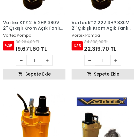
Vortex KTZ 215 2HP 380V
Vortex KTZ 222 3HP 380V
2'' Çıkışlı Krom Açık Fanlı
2'' Çıkışlı Krom Açık Fanlı
Dalgıç Pompa
Dalgıç Pompa
Vortex Pompa
Vortex Pompa
30.264,00 TL
34.338,00 TL
%35
%35
19.671,60 TL
22.319,70 TL
Sepete Ekle
Sepete Ekle