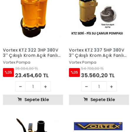
Vortex KTZ 322 3HP 380V
Vortex KTZ 337 5HP 380V
3'' Çıkışlı Krom Açık Fanlı
3'' Çıkışlı Krom Açık Fanlı
Dalgıç Pompa
Dalgıç Pompa
Vortex Pompa
Vortex Pompa
36.084,00 TL
54.708,00 TL
%35
%35
23.454,60 TL
35.560,20 TL
Sepete Ekle
Sepete Ekle