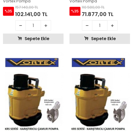
Vortex Pompa
Vortex Pompa
157.140,00 TL
110.580,00 TL
%35
%35
102.141,00 TL
71.877,00 TL
Sepete Ekle
Sepete Ekle