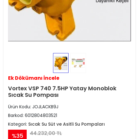
Ek Dökümanı İncele
Vortex VSP 740 7.5HP Yatay Monoblok
Sıcak Su Pompası
Ürün Kodu:
JOJLACKB9J
Barkod:
6012804803521
Kategori:
Sıcak Su Süt ve Asitli Su Pompaları
44.232,00 TL
%35