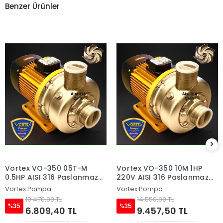
Benzer Ürünler
Vortex VO-350 05T-M
Vortex VO-350 10M 1HP
0.5HP AISI 316 Paslanmaz
220V AISI 316 Paslanmaz
Çelik Fanlı Sıcak Su ve
Çelik Fanlı Sıcak Su ve
Vortex Pompa
Vortex Pompa
Asitli Su Pompası
Asitli Su Pompası
10.476,00 TL
14.550,00 TL
%35
%35
6.809,40 TL
9.457,50 TL