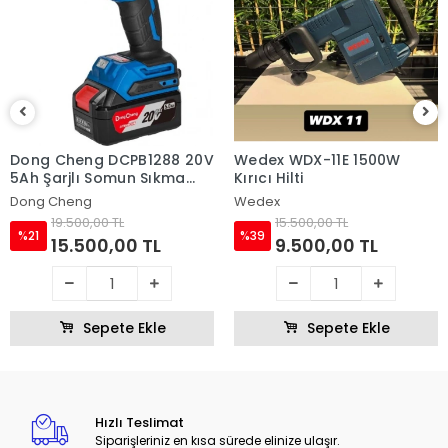
Dong Cheng DCPB1288 20V
Wedex WDX-11E 1500W
5Ah Şarjlı Somun Sıkma
Kırıcı Hilti
Makinası
Dong Cheng
Wedex
19.500,00 TL
15.500,00 TL
%21
%39
15.500,00 TL
9.500,00 TL
Sepete Ekle
Sepete Ekle
Hızlı Teslimat
Siparişleriniz en kısa sürede elinize ulaşır.