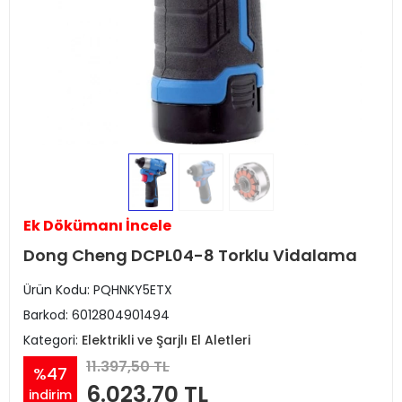
Ek Dökümanı İncele
Dong Cheng DCPL04-8 Torklu Vidalama
Ürün Kodu:
PQHNKY5ETX
Barkod:
6012804901494
Kategori:
Elektrikli ve Şarjlı El Aletleri
11.397,50 TL
%47
6.023,70 TL
indirim