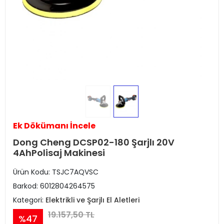
Ek Dökümanı İncele
Dong Cheng DCSP02-180 Şarjlı 20V
4AhPolisaj Makinesi
Ürün Kodu:
TSJC7AQVSC
Barkod:
6012804264575
Kategori:
Elektrikli ve Şarjlı El Aletleri
19.157,50 TL
%47