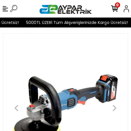
0
Ücretsiz!
5000TL ÜZERİ Tüm Alışverişlerinizde Kargo Ücretsiz!