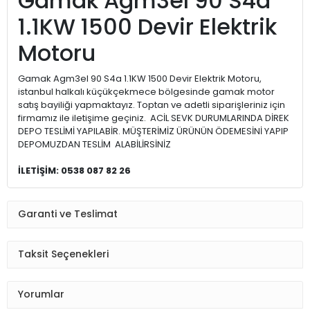
Gamak Agm3el 90 S4a
1.1KW 1500 Devir Elektrik
Motoru
Gamak Agm3el 90 S4a 1.1KW 1500 Devir Elektrik Motoru,
istanbul halkalı küçükçekmece bölgesinde gamak motor
satış bayiliği yapmaktayız. Toptan ve adetli siparişleriniz için
firmamız ile iletişime geçiniz. ACİL SEVK DURUMLARINDA DİREK
DEPO TESLİMİ YAPILABİR. MÜŞTERİMİZ ÜRÜNÜN ÖDEMESİNİ YAPIP
DEPOMUZDAN TESLİM ALABİLİRSİNİZ
İLETİŞİM: 0538 087 82 26
Garanti ve Teslimat
Taksit Seçenekleri
Yorumlar