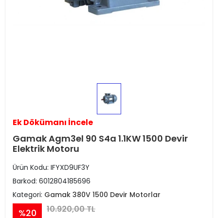
Ek Dökümanı İncele
Gamak Agm3el 90 S4a 1.1KW 1500 Devir
Elektrik Motoru
Ürün Kodu:
IFYXD9UF3Y
Barkod:
6012804185696
Kategori:
Gamak 380V 1500 Devir Motorlar
10.920,00 TL
%20