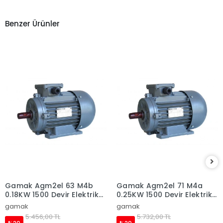
Benzer Ürünler
Gamak Agm2el 63 M4b
Gamak Agm2el 71 M4a
0.18KW 1500 Devir Elektrik
0.25KW 1500 Devir Elektrik
Motoru
Motoru
gamak
gamak
5.456,00 TL
5.732,00 TL