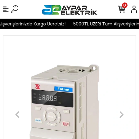
0
verişlerinizde Kargo Ücretsiz!
5000TL ÜZERİ Tüm Alışverişlerini