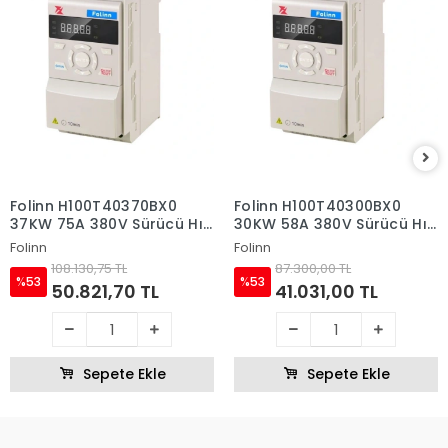
Folinn H100T40370BX0
Folinn H100T40300BX0
37KW 75A 380V Sürücü Hız
30KW 58A 380V Sürücü Hız
Kontrol Cihazı
Kontrol Cihazı
Folinn
Folinn
108.130,75 TL
87.300,00 TL
%53
%53
50.821,70 TL
41.031,00 TL
Sepete Ekle
Sepete Ekle