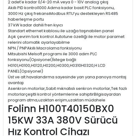
2 adet’e kadar 0/4-20 mA veya 0 - 10V analog çıkış
Akıllı PID kontrol1000 Adıma kadar basit PLC fonksiyonu,
3000 Hz çıkış frekansıModbus RTU’yu destekleyen RS485
haberleşme portu
37 kW kadar dahili fren kıyıcı
Standart ethernet kablosu ile uzağa taşınabilen panel
Açık çevrim tork kontrol Autotune özelliği ile motor paramet
relerini otomatik ayarlayabilme
NPN / PNPAkıllı Macrolama fonksiyonu
Mitsubishi Melsoft programı ile 3000 adım PLC
fonksiyonu(Opsiyonel)İstege bağlı
H0101,H0100,H0120,H0200,H0300,H0310H0320,H LCD
PANEL(Opsiyonel)
Üst ve alt havalandırma sayesinde yan yana panoya montaj
avantajı
Asenkron motorlar,Sabit mıknatıslı senkron motorlar,Tek fazlı
motorlarçeşitli kontrol yöntemlerine sahiptirBilgisayardan
program atma,uzaktan erişim,uzaktan müdahele
Folinn H100T40150BX0
15KW 33A 380V Sürücü
Hız Kontrol Cihazı