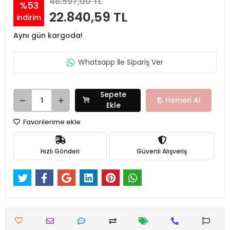
48.597,00 TL
%53
22.840,59 TL
indirim
Aynı gün kargoda!
Whatsapp İle Sipariş Ver
Sepete
Hemen Al
Ekle
Favorilerime ekle
Hızlı Gönderi
Güvenli Alışveriş