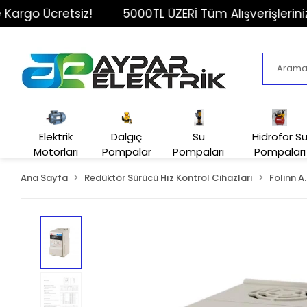
o Ücretsiz!
5000TL ÜZERİ Tüm Alışverişlerinizde K
Elektrik
Dalgıç
Su
Hidrofor S
Motorları
Pompalar
Pompaları
Pompaları
Ana Sayfa
Redüktör Sürücü Hız Kontrol Cihazları
Folinn A