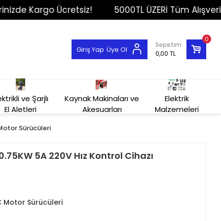
de Kargo Ücretsiz!
5000TL ÜZERİ Tüm Alışverişleri
0
Sepetim
Giriş Yap
Üye Ol
0,00 TL
ektrikli ve Şarjlı
Kaynak Makinaları ve
Elektrik
El Aletleri
Akesuarları
Malzemeleri
Motor Sürücüleri
.75KW 5A 220V Hız Kontrol Cihazı
C Motor Sürücüleri