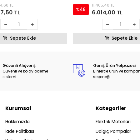
4,60 TL
11.465,40 TL
%48
17,50 TL
6.014,00 TL
Sepete Ekle
Sepete Ekle
Güvenli Alışveriş
Geniş Ürün Yelpazesi
Güvenli ve kolay ödeme
Binlerce ürün ve kampa
sistemi
seçeneği
Kurumsal
Kategoriler
Hakkımızda
Elektrik Motorları
İade Politikası
Dalgıç Pompalar