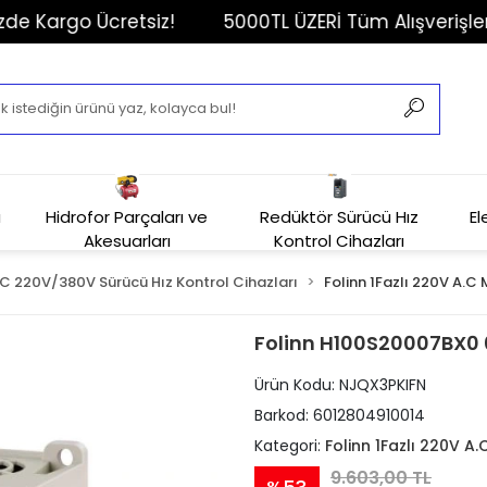
argo Ücretsiz!
5000TL ÜZERİ Tüm Alışverişleriniz
u
Hidrofor Parçaları ve
Redüktör Sürücü Hız
El
Akesuarları
Kontrol Cihazları
.C 220V/380V Sürücü Hız Kontrol Cihazları
Folinn 1Fazlı 220V A.C 
Folinn H100S20007BX0 0
Ürün Kodu:
NJQX3PKIFN
Barkod:
6012804910014
Kategori:
Folinn 1Fazlı 220V A.
9.603,00 TL