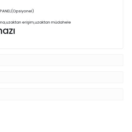
D PANEL(Opsiyonel)
 atma,uzaktan erişim,uzaktan müdahele
hazı