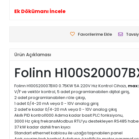
Ek Dökümanı İncele
Favorilerime Ekle
Tavsiy
Ürün Açıklaması
Folinn H100S20007BX
Folinn H100S20007BX0 0.75KW 5A 220V Hız Kontrol Cihazı,
max:
V/F ve vektör kontrol, 5 adet programlanabilen dijital giriş,
2 adet programlanabilen röle çıkışı,
1 adet 0/4-20 mA veya 0 - 10V analog giriş
2 adet’e kadar 0/4-20 mA veya 0 - 10V analog çıkış
Akıllı PID kontrol1000 Adıma kadar basit PLC fonksiyonu,
3000 Hz çıkış frekansıModbus RTU’yu destekleyen RS485 hab
37 kW kadar dahili fren kıyıcı
Standart ethernet kablosu ile uzağa taşınabilen panel
Açık çevrim tork kontrol Autotune özelliği ile motor paramet r