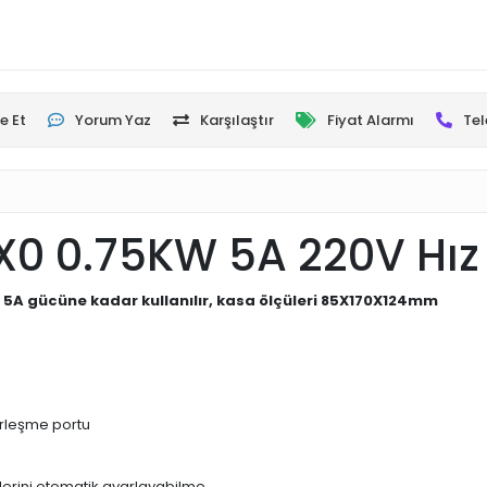
e Et
Yorum Yaz
Karşılaştır
Fiyat Alarmı
Tel
0 0.75KW 5A 220V Hız 
 5A gücüne kadar kullanılır, kasa ölçüleri 85X170X124mm
erleşme portu
elerini otomatik ayarlayabilme