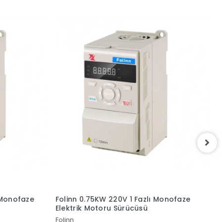
ı Monofaze
Folinn 0.75KW 220V 1 Fazlı Monofaze
F
Elektrik Motoru Sürücüsü
S
Folinn
F