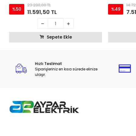
23.280,00 TL
14.72
%50
%49
11.591,50 TL
7.5
Sepete Ekle
Hızlı Teslimat
Siparişleriniz en kısa sürede elinize
ulaşır.