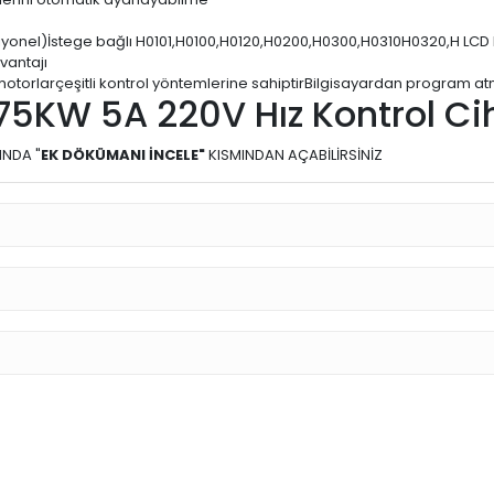
siyonel)İstege bağlı H0101,H0100,H0120,H0200,H0300,H0310H0320,H LC
vantajı
ı motorlarçeşitli kontrol yöntemlerine sahiptirBilgisayardan program
5KW 5A 220V Hız Kontrol Ci
INDA "
EK DÖKÜMANI İNCELE"
KISMINDAN AÇABİLİRSİNİZ