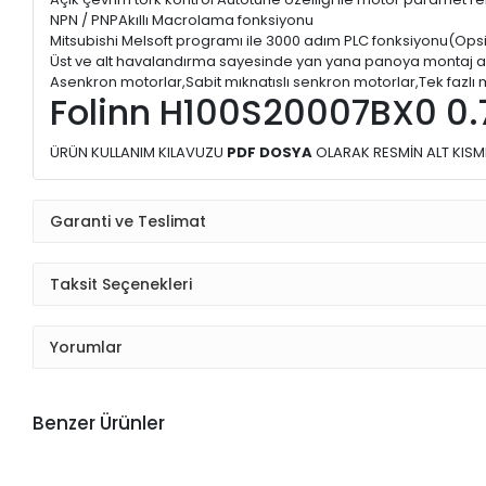
NPN / PNPAkıllı Macrolama fonksiyonu
Mitsubishi Melsoft programı ile 3000 adım PLC fonksiyonu(Op
Üst ve alt havalandırma sayesinde yan yana panoya montaj a
Asenkron motorlar,Sabit mıknatıslı senkron motorlar,Tek fazl
Folinn H100S20007BX0 0.7
ÜRÜN KULLANIM KILAVUZU
PDF DOSYA
OLARAK RESMİN ALT KISM
Garanti ve Teslimat
Taksit Seçenekleri
Yorumlar
Benzer Ürünler