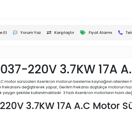
e Et
Yorum Yaz
Karşılaştır
Fiyat Alarmı
Tel
037-220V 3.7KW 17A A
C motor sürücüleri Asenkron motorun besleme kaynağının istenilen h
 frekansını değiştirerek yapar, Gerilim frekansı düştükçe motorun hızı 
aygın şekilde kullanılmaktadır. 3 fazlı Asenkron motorların hızını deği
220V 3.7KW 17A A.C Motor S