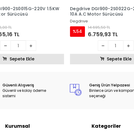
GI900-2S0015G-220V 1.5KW
Degdrive DGI900-2S0022G-
tor Sürücüsü
10A A.C Motor Sürücüsü
Degdrıve
6,00 TL
14.695,50 TL
%54
65,16 TL
6.759,93 TL
Sepete Ekle
Sepete Ekle
Güvenli Alışveriş
Geniş Ürün Yelpazesi
Güvenli ve kolay ödeme
Binlerce ürün ve kampa
sistemi
seçeneği
Kurumsal
Kategoriler