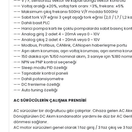
—— V / F, Sensörsüz vektör ve kapalı döngü vektör kontrolü
—— Voltaj aralığı ±20%, voltaj fark oranı :<3%, frekans: ±5%
—— Maksimum çıkış frekansı 500Hz V/F modda 5000Hz
—— Sabit tork V/F eğrisi 3 çeşit aşağı tork eğrisi (2,0 / 1,7 / 1,2 k
—— Dahili basit PLC
—— Harici pompa kartı ile çoklu pompalarda sabit basınç kont
—— Analog giriş 2 adet 4 ~ 20mA veya 0 ~ 10V
—— Analog çıkış 2 adet 4 ~ 20mA veya 0 ~ 10V
—— Modbus, Profibus, CANlink, CANopen haberleşme portu
—— Aşırı akım koruması, aşırı voltaj koruması, aşırı ısınma kor
—— 150 dakika için %150 nominal akım, 3 saniye için %180 nomi
—— NPN ve PNP kontrol seçeneği
—— Sleep modlu PID özelliği
—— Taşınabilir kontrol paneli
—— Dahili potansiyometre
—— DC frenleme özelliği
—— Auto tuning özelliği
AC SÜRÜCÜLERİN ÇALIŞMA PRENSİBİ
AC sürücüler bir doğrultucu gibi çalışırlar. Cihaza gelen AC Ak
Dönüştürülen DC Akım kondansatör yardımı ile düz bir AC Gerili
dönmesi sağlanır.
AC motor sürücüleri genel olarak 1 faz giriş / 3 faz çıkış ve 3 faz g