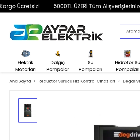
o Ücretsiz!
5000TL ÜZERİ Tüm Alışverişlerinizde K
Elektrik
Dalgıç
Su
Hidrofor S
Motorları
Pompalar
Pompaları
Pompaları
Ana Sayfa
Redüktör Sürücü Hız Kontrol Cihazları
Degdrive