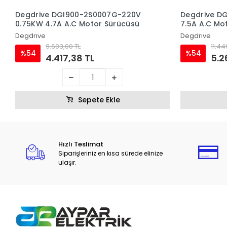
Degdrive DGI900-2S0007G-220V
Degdrive D
0.75KW 4.7A A.C Motor Sürücüsü
7.5A A.C Mo
Degdrıve
Degdrıve
9.603,00 TL
11.44
%54
%54
4.417,38 TL
5.2
Sepete Ekle
Hızlı Teslimat
Siparişleriniz en kısa sürede elinize
ulaşır.