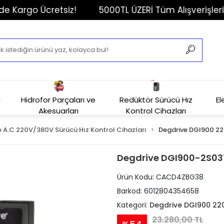
argo Ücretsiz!
5000TL ÜZERİ Tüm Alışverişlerinizd
u
Hidrofor Parçaları ve
Redüktör Sürücü Hız
El
Akesuarları
Kontrol Cihazları
 A.C 220V/380V Sürücü Hız Kontrol Cihazları
Degdrive DGI900 22
Degdrive DGI900-2S037
Ürün Kodu:
CACD4ZBG38
Barkod:
6012804354658
Kategori:
Degdrive DGI900 22
23.280,00 TL