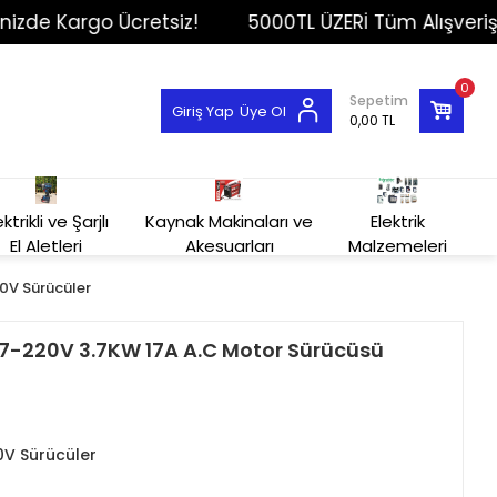
e Kargo Ücretsiz!
5000TL ÜZERİ Tüm Alışverişlerin
0
Sepetim
Giriş Yap
Üye Ol
0,00 TL
ektrikli ve Şarjlı
Kaynak Makinaları ve
Elektrik
El Aletleri
Akesuarları
Malzemeleri
0V Sürücüler
-220V 3.7KW 17A A.C Motor Sürücüsü
0V Sürücüler