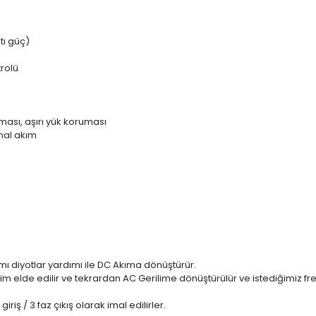
atı güç)
rolü
uması, aşırı yük koruması
nal akım
ımı diyotlar yardımı ile DC Akıma dönüştürür.
m elde edilir ve tekrardan AC Gerilime dönüştürülür ve istediğimiz fre
iriş / 3 faz çıkış olarak imal edilirler.