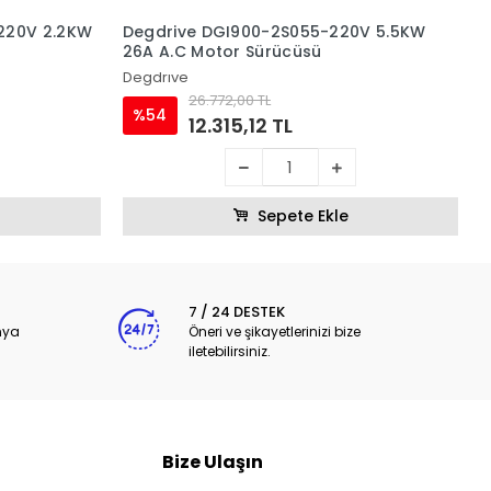
220V 2.2KW
Degdrive DGI900-2S055-220V 5.5KW
D
26A A.C Motor Sürücüsü
3
Degdrıve
D
26.772,00 TL
%54
12.315,12 TL
Sepete Ekle
7 / 24 DESTEK
nya
Öneri ve şikayetlerinizi bize
iletebilirsiniz.
Bize Ulaşın